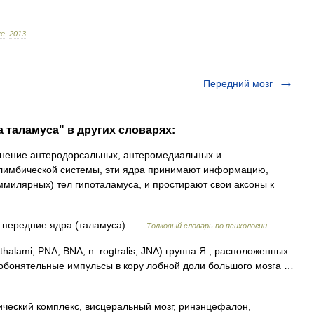
ке
.
2013
.
Передний мозг
 таламуса" в других словарях:
ение антеродорсальных, антеромедиальных и
 лимбической системы, эти ядра принимают информацию,
милярных) тел гипоталамуса, и простирают свои аксоны к
 передние ядра (таламуса) …
Толковый словарь по психологии
 thalami, PNA, BNA; n. rogtralis, JNA) группа Я., расположенных
 обонятельные импульсы в кору лобной доли большого мозга …
ческий комплекс, висцеральный мозг, ринэнцефалон,