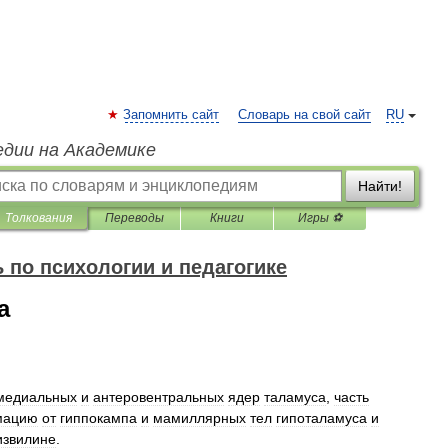
Запомнить сайт
Словарь на свой сайт
RU
едии на Академике
Найти!
Толкования
Переводы
Книги
Игры ⚽
 по психологии и педагогике
а
медиальных
и
антеровентральных
ядер
таламуса
,
часть
мацию
от
гиппокампа
и
мамиллярных
тел
гипоталамуса
и
извилине
.