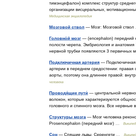
тимэнцефалон) комплекс структур среднег
организации висцеральных, мотивационн
Медицинская энциклопедия
Мозговой ствол
— Мозг: Мозговой ство
Головно́й мозг
— (encephalon) передний 
полости черепа. Эмбриология и анатомия 
нервной трубки появляются 3 первичных
Подключичная артерия
— Подключичная а
артерии в переднем средостении: правая о
аорты, поэтому она длиннее правой: вну
человека
Проводя́щие пути́
— центральной нервной с
волокон, которые характеризуются общно
головного и спинного мозга. Все нервные
Структуры мозга
— Мозг человека реконс
Prosencephalon (передний мозг) …
Википед
Сон
— Спящие львы, Серенгети …
Википе