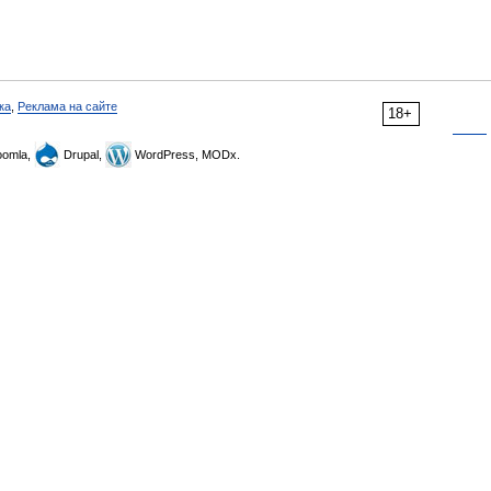
ка
,
Реклама на сайте
18+
omla,
Drupal,
WordPress, MODx.