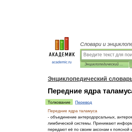
Словари и энциклоп
academic.ru
Энциклопедический словарь по психологии и педагогике
Энциклопедический словарь
Передние ядра таламус
Толкование
Перевод
Передние
ядра
таламуса
-
объединение
антеродорсальных
,
антеро
лимбической
системы
.
Принимают
инфор
передают
её
по
своим
аксонам
к
поясной