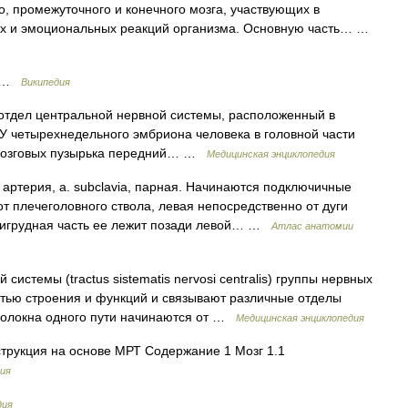
о, промежуточного и конечного мозга, участвующих в
ых и эмоциональных реакций организма. Основную часть… …
л …
Википедия
отдел центральной нервной системы, расположенный в
У четырехнедельного эмбриона человека в головной части
 мозговых пузырька передний… …
Медицинская энциклопедия
ртерия, a. subclavia, парная. Начинаются подключичные
т плечеголовного ствола, левая непосредственно от дуги
тригрудная часть ее лежит позади левой… …
Атлас анатомии
истемы (tractus sistematis nervosi centralis) группы нервных
стью строения и функций и связывают различные отделы
 волокна одного пути начинаются от …
Медицинская энциклопедия
трукция на основе МРТ Содержание 1 Мозг 1.1
ия
дия