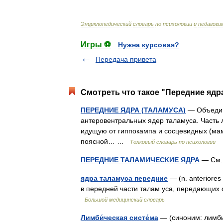
Энциклопедический
словарь
по
психологии
и
педагоги
Игры ⚽
Нужна курсовая?
Передача привета
Смотреть что такое "Передние ядра
ПЕРЕДНИЕ ЯДРА (ТАЛАМУСА)
— Объедин
антеровентральных ядер таламуса. Часть
идущую от гиппокампа и сосцевидных (мам
поясной… …
Толковый словарь по психологии
ПЕРЕДНИЕ ТАЛАМИЧЕСКИЕ ЯДРА
— См.
ядра таламуса передние
— (n. anteriores
в передней части талам уса, передающих
Большой медицинский словарь
Лимби́ческая систе́ма
— (синоним: лимби